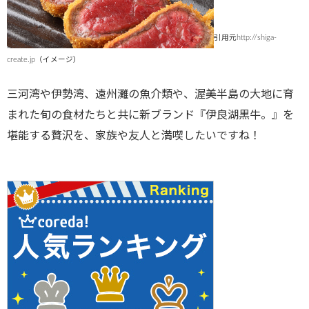
引用元http://shiga-
create.jp（イメージ）
三河湾や伊勢湾、遠州灘の魚介類や、渥美半島の大地に育
まれた旬の食材たちと共に新ブランド『伊良湖黒牛。』を
堪能する贅沢を、家族や友人と満喫したいですね！