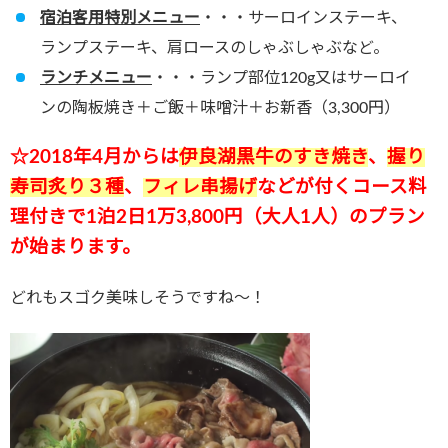
宿泊客用特別メニュー
・・・サーロインステーキ、
ランプステーキ、肩ロースのしゃぶしゃぶなど。
ランチメニュー
・・・ランプ部位120g又はサーロイ
ンの陶板焼き＋ご飯＋味噌汁＋お新香（3,300円）
☆2018年4月からは
伊良湖黒牛のすき焼き
、
握り
寿司炙り３種
、
フィレ串揚げ
などが付くコース料
理付きで1泊2日1万3,800円（大人1人）のプラン
が始まります。
どれもスゴク美味しそうですね～！