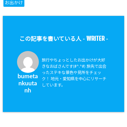
お出かけ
WRITER
この記事を書いている人 -
-
旅行やちょっとしたお出かけが大好
きなおばさんです(#^.^#) 旅先で出会
ったステキな景色や見所をチェッ
bumeta
ク！ 地元・愛知県を中心にリサーチ
nkuuta
しています。
nh