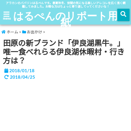
アラカンのババリンはるぺんです。春夏秋冬、世間の気になる楽しいアレコレを広く浅く網
羅してみました。お暇な方はちょっと寄り道してってくださいな！
はるぺんのリポート用
紙
menu
ホーム
>
お出かけ
>
田原の新ブランド「伊良湖黒牛。」
唯一食べれらる伊良湖休暇村・行き
方は？
2018/01/18
2018/04/25