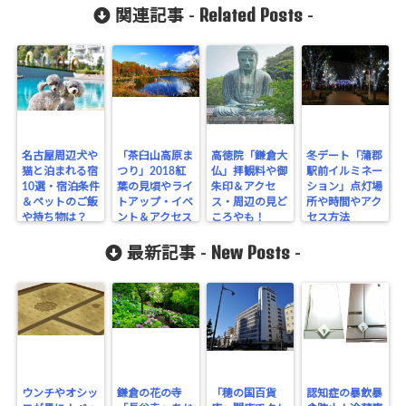
Related Posts
関連記事 -
-
名古屋周辺犬や
「茶臼山高原ま
高徳院「鎌倉大
冬デート「蒲郡
猫と泊まれる宿
つり」2018紅
仏」拝観料や御
駅前イルミネー
10選・宿泊条件
葉の見頃やライ
朱印＆アクセ
ション」点灯場
＆ペットのご飯
トアップ・イベ
ス・周辺の見ど
所や時間やアク
や持ち物は？
ント＆アクセス
ころやも！
セス方法
も！
New Posts
最新記事 -
-
ウンチやオシッ
鎌倉の花の寺
「穂の国百貨
認知症の暴飲暴