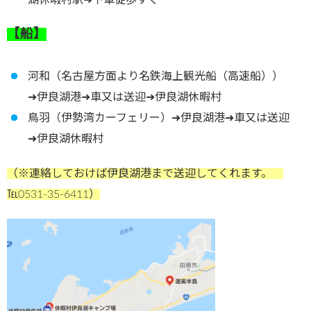
湖休暇村駅➜下車徒歩すぐ
【船】
河和（名古屋方面より名鉄海上観光船（高速船））
➜伊良湖港➜車又は送迎➜伊良湖休暇村
鳥羽（伊勢湾カーフェリー）➜伊良湖港➜車又は送迎
➜伊良湖休暇村
（※連絡しておけば伊良湖港まで送迎してくれます。
℡0531-35-6411）