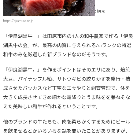
引用元
https://qkamura.or.jp
「伊良湖黒牛。」は田原市内の4人の和牛農家で作る「伊良
湖黒牛の会」が、最高の肉質に与えられるA5ランクの特選
和牛のみを厳選した新ブランドなのだそうです。
「伊良湖黒牛。」を作るポイントはそのエサにあり、焙煎
大豆、パイナップル粕、サトウキビの絞りかすを発行・熟
成させたバッカスなど丁寧なエサやりと飼育管理で、体を
大きく成長させてきめ細かな霜降りとうま味をを兼ねそな
えた美味しい和牛が作れるということです。
他のブランドの牛たちも、肉を柔らかくするためにビール
を飲ませるとかいろいろな話を聞いたことがありますが、