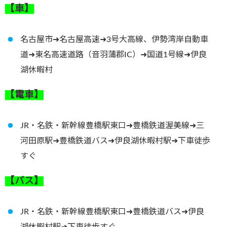
【車】
名古屋市➜名古屋高速➜3号大高線、伊勢湾岸自動車
道➜東名高速道路（音羽蒲郡IC）➜国道1号線➜伊良
湖休暇村
【電車】
JR・名鉄・新幹線豊橋駅東口➜豊橋鉄道渥美線➜三
河田原駅➜豊橋鉄道バス➜伊良湖休暇村駅➜下車徒歩
すぐ
【バス】
JR・名鉄・新幹線豊橋駅東口➜豊橋鉄道バス➜伊良