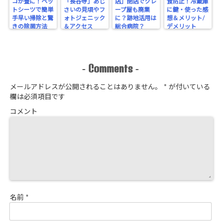
コが畳に！ペッ
「長谷寺」あじ
店」閉店でクレ
食防止！冷蔵庫
トシーツで簡単
さいの見頃やフ
ープ屋も廃業
に鍵・使った感
手早い掃除と驚
ォトジェニック
に？跡地活用は
想＆メリット/
きの除菌方法
＆アクセス
総合病院？
デメリット
Comments
-
-
メールアドレスが公開されることはありません。
*
が付いている
欄は必須項目です
コメント
名前
*