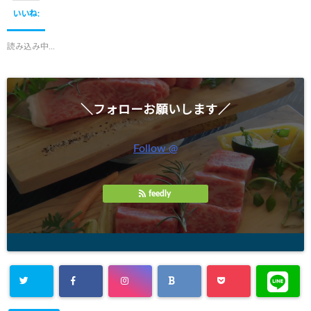
て
o
て
T
o
G
いいね:
w
k
o
i
で
o
t
共
g
t
有
l
読み込み中...
e
す
e
r
る
+
で
に
で
共
は
共
有
ク
有
(
リ
(
新
ッ
新
＼フォローお願いします／
し
ク
し
い
し
い
ウ
て
ウ
ィ
く
ィ
ン
だ
ン
Follow @
ド
さ
ド
ウ
い
ウ
で
(
で
開
新
開
き
し
き
ま
い
ま
feedly
す
ウ
す
)
ィ
)
ン
ド
ウ
で
開
き
ま
す
)