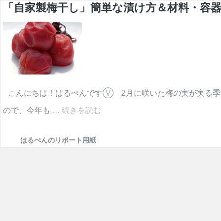
「自家製梅干し」簡単な漬け方＆材料・容器
こんにちは！はるぺんですⓋ 2月に咲いた梅の実が実る季
ので、今年も …
続きを読む
「
自
はるぺんのリポート用紙
家
製
梅
干
し